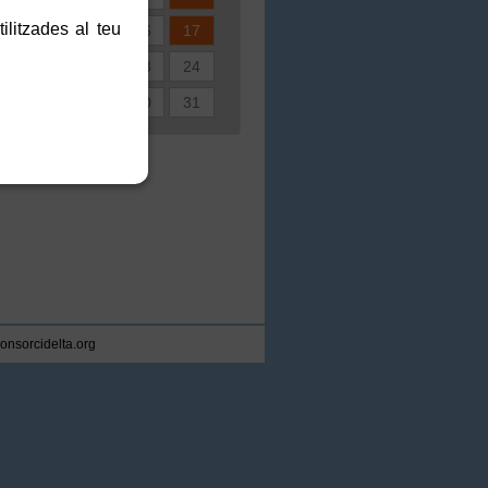
ilitzades al teu
3
14
15
16
17
0
21
22
23
24
7
28
29
30
31
consorcidelta.org