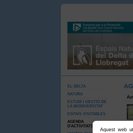
AG
EL DELTA
NATURA
Ac
ESTUDI I GESTIÓ DE
LA BIODIVERSITAT
ESPAIS VISITABLES
AGENDA
D'ACTIVITATS
Aquest web uti