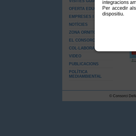
VISITES GUIADES
integracions amb
Per accedir als
OFERTA EDUCATIVA
dispositiu.
EMPRESES I RSC
NOTÍCIES
ZONA ORNITOLÒGICA
EL CONSORCI
COL·LABORACIONS
VIDEO
PUBLICACIONS
POLÍTICA
MEDIAMBIENTAL
© Consorci Delta