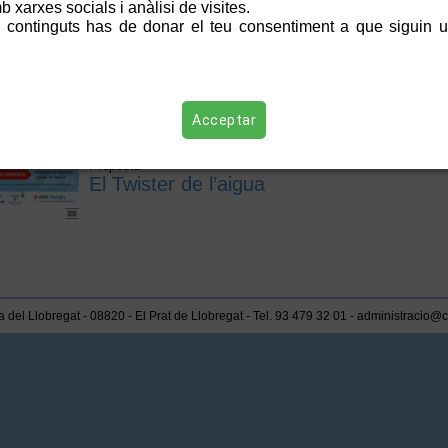
 xarxes socials i anàlisi de visites.
03/12/2023
 continguts has de donar el teu consentiment a que siguin ut
11
12
1
Proposta
Itinerari Vivencial a la
18
19
2
Pineda del Remolar
25
26
2
Acceptar
03/12/2023
Proposta
El Twister de l’aigua
 del Llobregat - 08820 - El Prat de Llobregat - Tel. 93 479 32 01 - administracio@