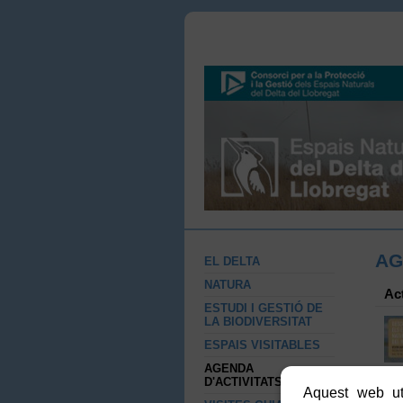
AG
EL DELTA
NATURA
Ac
ESTUDI I GESTIÓ DE
LA BIODIVERSITAT
ESPAIS VISITABLES
AGENDA
D'ACTIVITATS
Aquest web uti