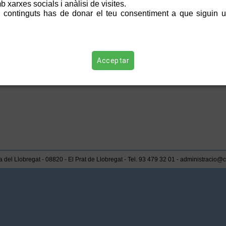
 xarxes socials i anàlisi de visites.
10/12/2023
 continguts has de donar el teu consentiment a que siguin ut
11
12
1
Proposta
Itinerari Vivencial a la
18
19
2
Pineda del Remolar
25
26
2
Acceptar
 del Llobregat - 08820 - El Prat de Llobregat - Tel. 93 479 32 01 - administracio@