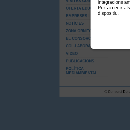
VISITES GUIADES
integracions amb
Per accedir als
OFERTA EDUCATIVA
dispositiu.
EMPRESES I RSC
NOTÍCIES
ZONA ORNITOLÒGICA
EL CONSORCI
COL·LABORACIONS
VIDEO
PUBLICACIONS
POLÍTICA
MEDIAMBIENTAL
© Consorci Delta