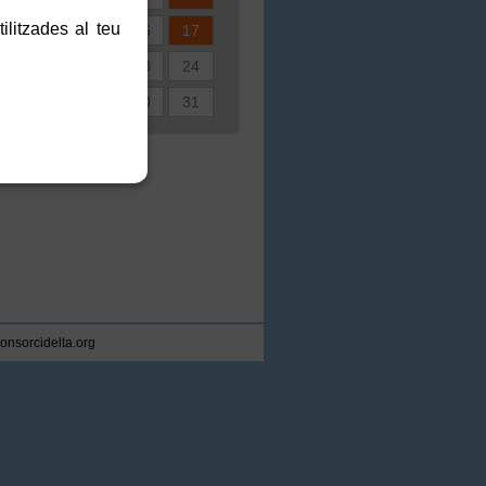
ilitzades al teu
3
14
15
16
17
0
21
22
23
24
7
28
29
30
31
consorcidelta.org