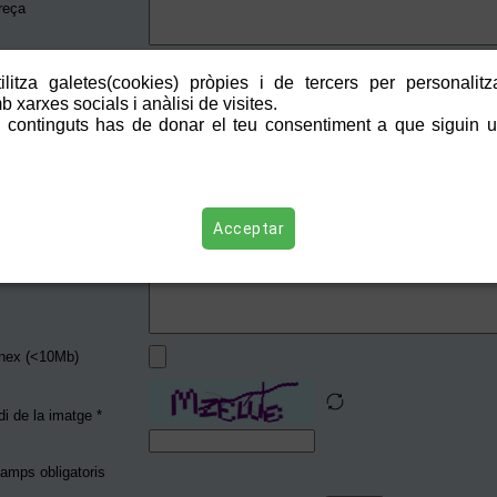
reça
di Postal
litza galetes(cookies) pròpies i de tercers per personalitza
 xarxes socials i anàlisi de visites.
icipi *
 continguts has de donar el teu consentiment a que siguin ut
èfon
ail *
Acceptar
t *
nex (<10Mb)
reload_captcha
i de la imatge *
amps obligatoris