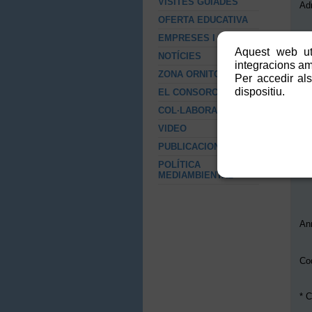
VISITES GUIADES
Ad
OFERTA EDUCATIVA
EMPRESES I RSC
Co
Aquest web uti
NOTÍCIES
integracions amb
Mun
ZONA ORNITOLÒGICA
Per accedir als
Tel
dispositiu.
EL CONSORCI
E-m
COL·LABORACIONS
VIDEO
PUBLICACIONS
POLÍTICA
Tex
MEDIAMBIENTAL
An
Cod
* C