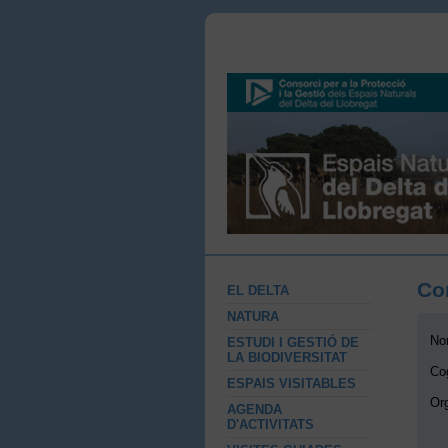
Co
EL DELTA
NATURA
No
ESTUDI I GESTIÓ DE
LA BIODIVERSITAT
Co
ESPAIS VISITABLES
Or
AGENDA
D'ACTIVITATS