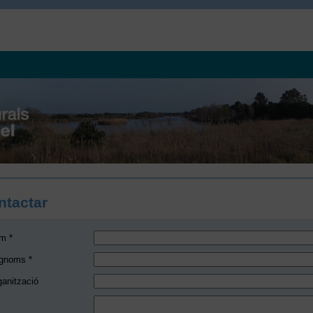
ntactar
m *
gnoms *
ganització