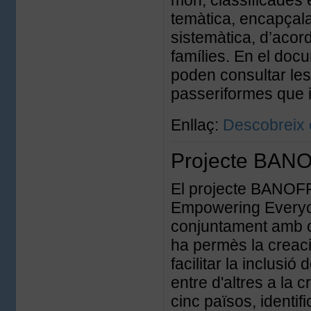
món, classificades 
temàtica, encapçala
sistemàtica, d’acord
famílies. En el docum
poden consultar les
passeriformes que i
Enllaç:
Descobreix e
Projecte BAN
El projecte BANOFFE
Empowering Everyone
conjuntament amb or
ha permès la creació
facilitar la inclusi
entre d'altres a la 
cinc països, identifi