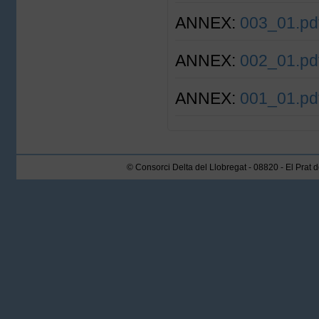
ANNEX:
003_01.pd
ANNEX:
002_01.pd
ANNEX:
001_01.pd
© Consorci Delta del Llobregat - 08820 - El Prat 