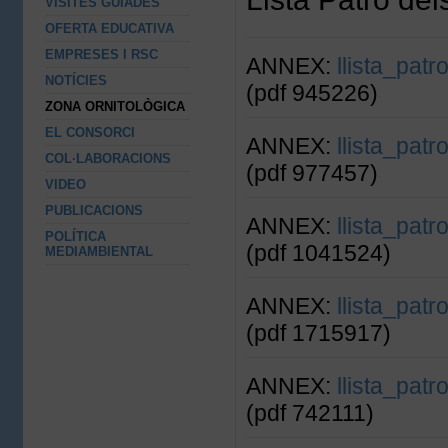
VISITES GUIADES
OFERTA EDUCATIVA
EMPRESES I RSC
ANNEX:
llista_pat
NOTÍCIES
(pdf 945226)
ZONA ORNITOLÒGICA
EL CONSORCI
ANNEX:
llista_pat
COL·LABORACIONS
(pdf 977457)
VIDEO
PUBLICACIONS
ANNEX:
llista_pat
POLÍTICA
(pdf 1041524)
MEDIAMBIENTAL
ANNEX:
llista_pat
(pdf 1715917)
ANNEX:
llista_pat
(pdf 742111)