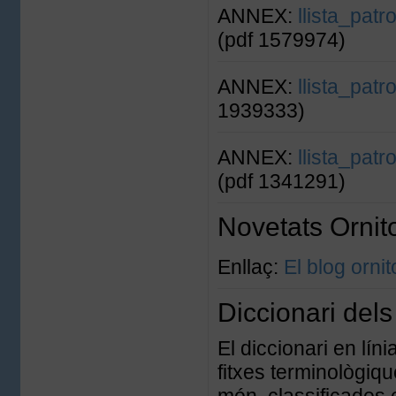
ANNEX:
llista_pat
(pdf 1579974)
ANNEX:
llista_pat
1939333)
ANNEX:
llista_pat
(pdf 1341291)
Novetats Ornit
Enllaç:
El blog ornit
Diccionari dels
El diccionari en líni
fitxes terminològiqu