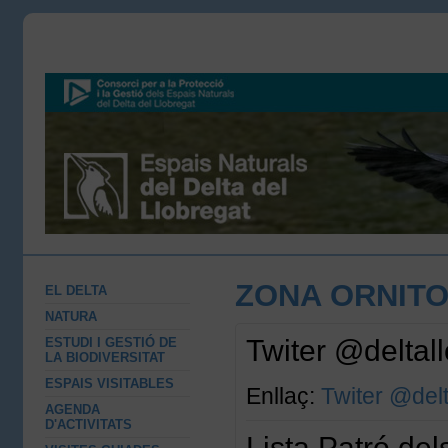
ZONA ORNIT
EL DELTA
NATURA
Twiter @deltal
ESTUDI I GESTIÓ DE
LA BIODIVERSITAT
ESPAIS VISITABLES
Enllaç:
Twiter @delt
AGENDA
D'ACTIVITATS
Lista Patró del