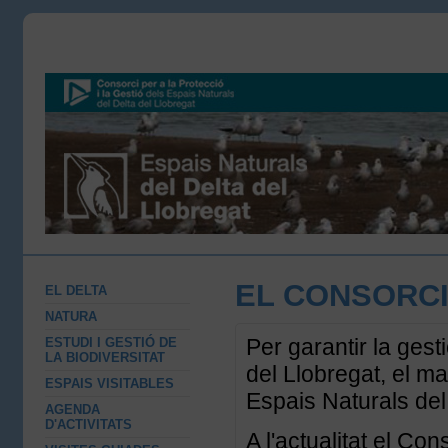
EL CONSORC
EL DELTA
NATURA
Per garantir la gesti
ESTUDI I GESTIÓ DE
LA BIODIVERSITAT
del Llobregat, el m
ESPAIS VISITABLES
Espais Naturals del
AGENDA
D'ACTIVITATS
A l'actualitat el Co