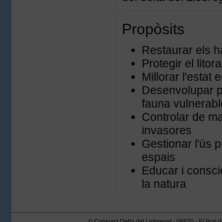
Propòsits
Restaurar els h
Protegir el litor
Millorar l'estat
Desenvolupar pr
fauna vulnerable
Controlar de ma
invasores
Gestionar l'ús p
espais
Educar i consci
la natura
© Consorci Delta del Llobregat - 08820 - El Prat 