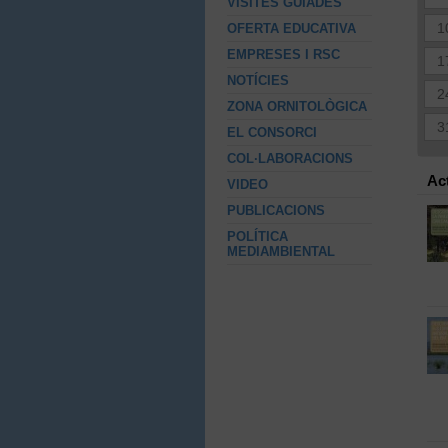
VISITES GUIADES
1
OFERTA EDUCATIVA
EMPRESES I RSC
1
NOTÍCIES
2
ZONA ORNITOLÒGICA
3
EL CONSORCI
COL·LABORACIONS
Ac
VIDEO
PUBLICACIONS
POLÍTICA
MEDIAMBIENTAL