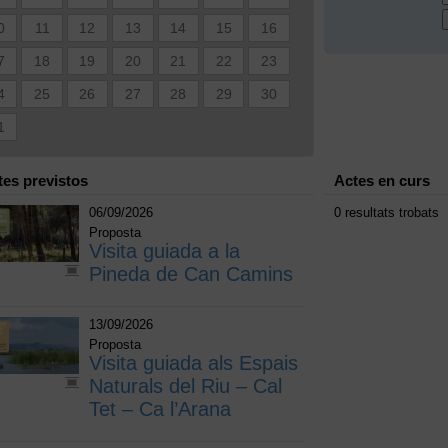
0
11
12
13
14
15
16
7
18
19
20
21
22
23
4
25
26
27
28
29
30
1
tes previstos
Actes en curs
06/09/2026
0 resultats trobats
Proposta
Visita guiada a la
Pineda de Can Camins
13/09/2026
Proposta
Visita guiada als Espais
Naturals del Riu – Cal
Tet – Ca l’Arana