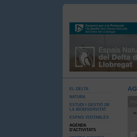
AG
EL DELTA
NATURA
Pre
ESTUDI I GESTIÓ DE
LA BIODIVERSITAT
D
ESPAIS VISITABLES
AGENDA
D'ACTIVITATS