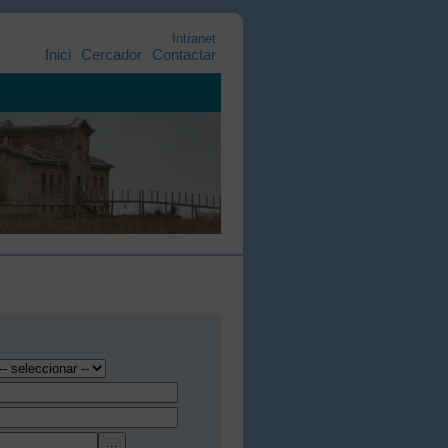
Intranet
Inici
Cercador
Contactar
...