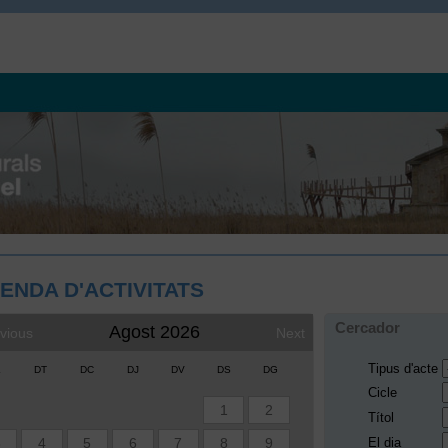
ENDA D'ACTIVITATS
Cercador
Agost 2026
vious
Next
Tipus d'acte
L
DT
DC
DJ
DV
DS
DG
Cicle
1
2
Títol
3
4
5
6
7
8
9
El dia