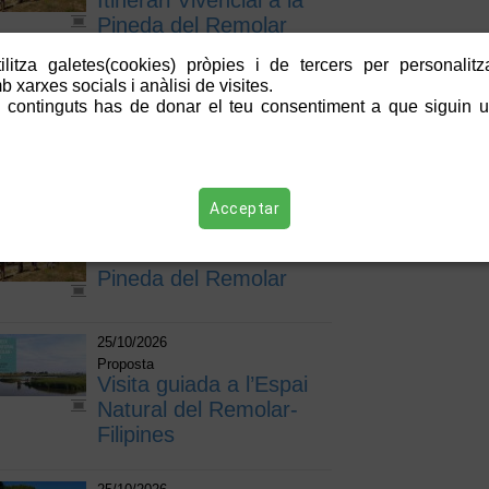
Itinerari Vivencial a la
Pineda del Remolar
litza galetes(cookies) pròpies i de tercers per personalitza
18/10/2026
 xarxes socials i anàlisi de visites.
Proposta
 continguts has de donar el teu consentiment a que siguin ut
Visita guiada a la
Bunyola – Carrabiner -
Semàfor
Acceptar
18/10/2026
Itinerari Vivencial a la
Pineda del Remolar
25/10/2026
Proposta
Visita guiada a l’Espai
Natural del Remolar-
Filipines