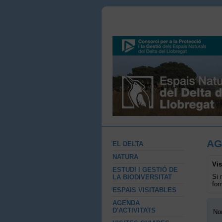
AG
EL DELTA
NATURA
Vis
ESTUDI I GESTIÓ DE
Si 
LA BIODIVERSITAT
for
ESPAIS VISITABLES
AGENDA
D'ACTIVITATS
No