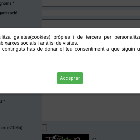
gnoms *
ganització
reça
litza galetes(cookies) pròpies i de tercers per personalitza
 xarxes socials i anàlisi de visites.
di Postal
 continguts has de donar el teu consentiment a que siguin ut
icipi *
èfon
ail *
Acceptar
t *
nex (<10Mb)
reload_captcha