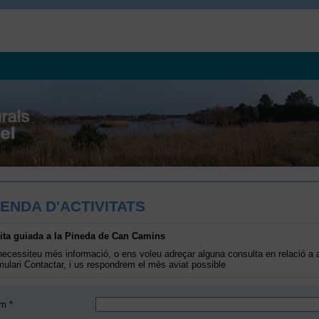
ENDA D'ACTIVITATS
ita guiada a la Pineda de Can Camins
necessiteu més informació, o ens voleu adreçar alguna consulta en relació a aq
mulari Contactar, i us respondrem el més aviat possible
m *