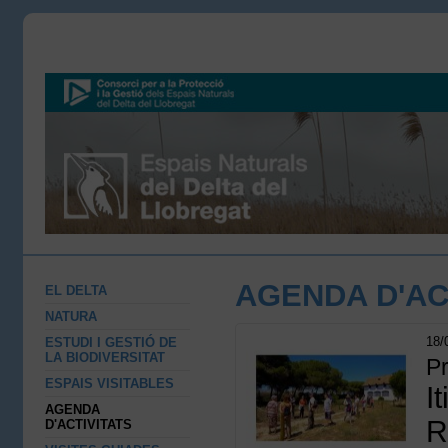
AGENDA D'AC
EL DELTA
NATURA
18/
ESTUDI I GESTIÓ DE
LA BIODIVERSITAT
P
ESPAIS VISITABLES
I
AGENDA
R
D'ACTIVITATS