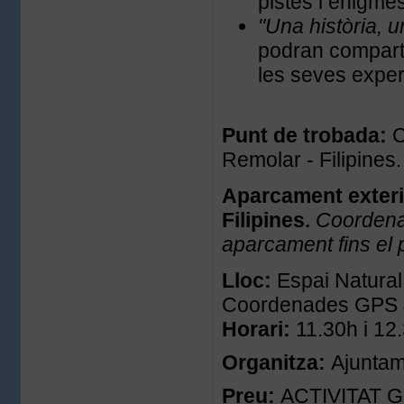
pistes i enigmes
"Una història, 
podran comparti
les seves exper
Punt de trobada:
C
Remolar - Filipines
Aparcament exterio
Filipines.
Coordena
aparcament fins el 
Lloc:
Espai Natural
Coordenades GPS 4
Horari:
11.30h i 12
Organitza:
Ajuntam
Preu:
ACTIVITAT GR