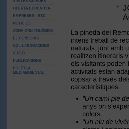
VISITES GUIADES
J
OFERTA EDUCATIVA
A
EMPRESES I RSC
NOTÍCIES
ZONA ORNITOLÒGICA
La pineda del Remol
EL CONSORCI
intens treball de r
COL·LABORACIONS
naturals, junt amb u
VIDEO
realitzen itineraris
PUBLICACIONS
els visitants poden 
POLÍTICA
activitats estan ada
MEDIAMBIENTAL
copsar a través dels
característiques.
"Un camí ple de 
anys on s’exper
colors.
"Un niu de vivè