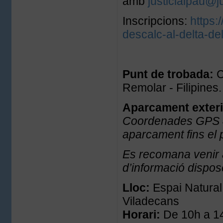
amb
justiciaipau@j
Inscripcions:
https:
descalc-al-delta-del
Punt de trobada:
C
Remolar - Filipines
Aparcament exterio
Coordenades GPS 4
aparcament fins el 
Es recomana venir a
d’informació dispos
Lloc:
Espai Natural
Viladecans
Horari:
De 10h a 1