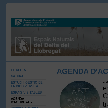
AGENDA D'AC
EL DELTA
NATURA
26/
ESTUDI I GESTIÓ DE
LA BIODIVERSITAT
P
ESPAIS VISITABLES
C
AGENDA
t
D'ACTIVITATS