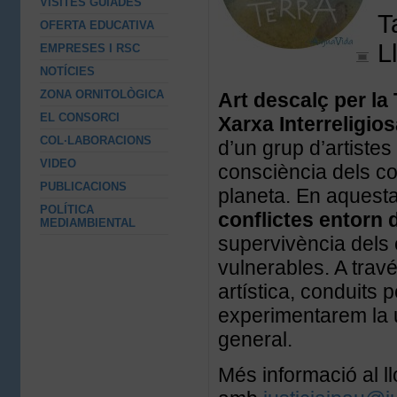
VISITES GUIADES
T
OFERTA EDUCATIVA
L
EMPRESES I RSC
NOTÍCIES
ZONA ORNITOLÒGICA
Art descalç per la 
EL CONSORCI
Xarxa Interreligios
COL·LABORACIONS
d’un grup d’artistes
VIDEO
consciència dels co
PUBLICACIONS
planeta. En aquesta
POLÍTICA
conflictes entorn d
MEDIAMBIENTAL
supervivència dels
vulnerables. A trav
artística, conduits p
experimentarem la u
general.
Més informació al 