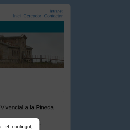
Intranet
Inici
Cercador
Contactar
ivencial a la Pineda
VITAT INFANTIL
r el contingut,