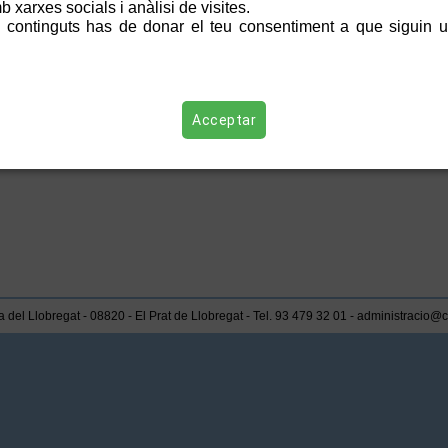
 xarxes socials i anàlisi de visites.
IVITAT ANUL·LADA en aplicació de les mesures per prevenir la propagació de 
 continguts has de donar el teu consentiment a que siguin ut
hibició d’accés i la realització d’activitats de lleure al medi natural en el radi
necessiteu més informació, o ens voleu adreçar alguna consulta en relació a aq
mulari Contactar, i us respondrem el més aviat possible
Acceptar
 del Llobregat - 08820 - El Prat de Llobregat - Tel. 93 479 32 01 - administracio@