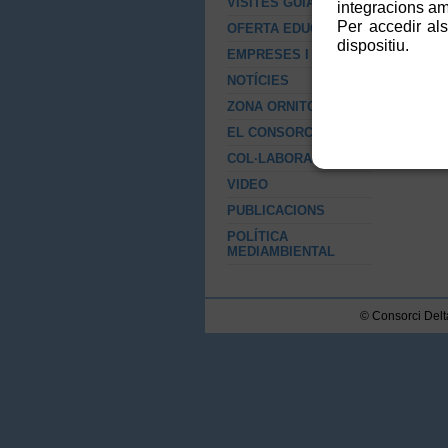
VISITES GUIADES
integracions amb
ACT
Per accedir als
OFERTA EDUCATIVA
pro
dispositiu.
EMPRESES I RSC
Si 
for
NOTÍCIES
ZONA ORNITOLÒGICA
EL CONSORCI
COL·LABORACIONS
VIDEO
PUBLICACIONS
POLÍTICA
MEDIAMBIENTAL
© Consorci Delta