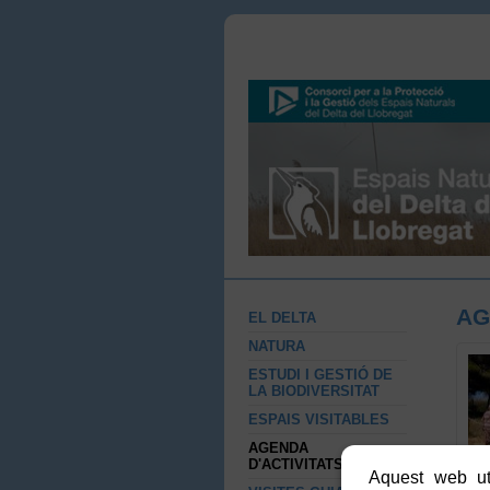
AG
EL DELTA
NATURA
ESTUDI I GESTIÓ DE
LA BIODIVERSITAT
ESPAIS VISITABLES
AGENDA
D'ACTIVITATS
Aquest web uti