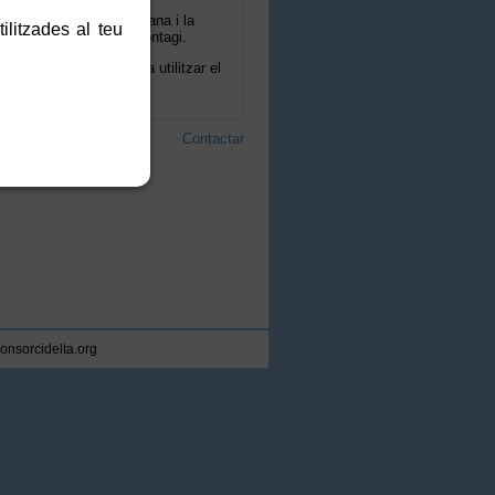
la pesta porcina africana i la
ilitzades al teu
 de 20 km del focus de contagi.
uest acte, no dubteu a utilitzar el
Contactar
consorcidelta.org