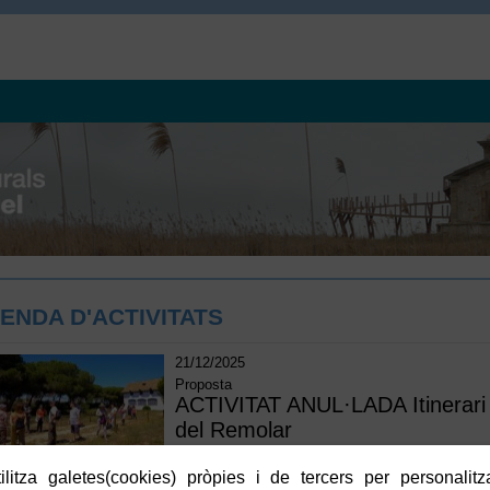
ENDA D'ACTIVITATS
21/12/2025
Proposta
ACTIVITAT ANUL·LADA Itinerari V
del Remolar
JORNADA DE DESCOBERTA I ACTI
litza galetes(cookies) pròpies i de tercers per personalitza