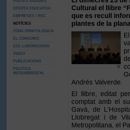
El dimecres 23 de
VISITES GUIADES
Cultural el llibre 
OFERTA EDUCATIVA
que es recull info
EMPRESES I RSC
plantes de la plana
NOTÍCIES
ZONA ORNITOLÒGICA
El
EL CONSORCI
va
COL·LABORACIONS
pr
VIDEO
de
PUBLICACIONS
co
POLÍTICA
Go
MEDIAMBIENTAL
Andrés Valverde.
El llibre, editat p
comptat
amb el su
Gavà, de L’Hospit
Llobregat i de Vi
Metropolitana, el Pa