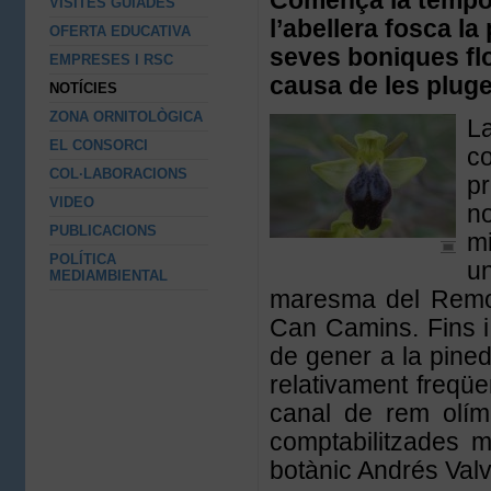
Comença la tempora
VISITES GUIADES
l’abellera fosca l
OFERTA EDUCATIVA
seves boniques fl
EMPRESES I RSC
causa de les pluges
NOTÍCIES
ZONA ORNITOLÒGICA
La
EL CONSORCI
co
COL·LABORACIONS
pr
VIDEO
n
PUBLICACIONS
mi
POLÍTICA
u
MEDIAMBIENTAL
maresma del Remol
Can Camins. Fins i 
de gener a la pine
relativament freqüe
canal de rem olím
comptabilitzades 
botànic Andrés Valv