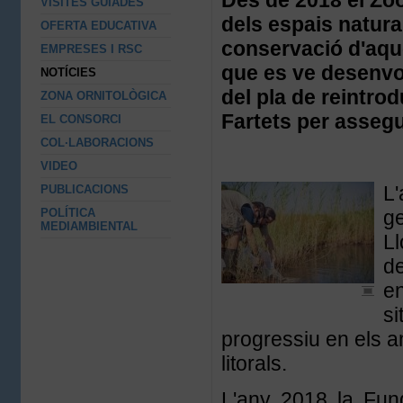
Des de 2018 el Zo
VISITES GUIADES
dels espais natural
OFERTA EDUCATIVA
conservació d'aque
EMPRESES I RSC
que es ve desenvo
NOTÍCIES
del pla de reintro
ZONA ORNITOLÒGICA
Fartets per assegur
EL CONSORCI
COL·LABORACIONS
VIDEO
L'
PUBLICACIONS
POLÍTICA
ge
MEDIAMBIENTAL
Ll
de
en
si
progressiu en els a
litorals.
L'any 2018 la Fun