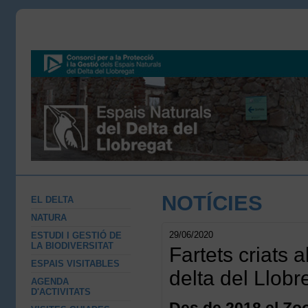
NOTÍCIES
EL DELTA
NATURA
29/06/2020
ESTUDI I GESTIÓ DE
LA BIODIVERSITAT
Fartets criats 
ESPAIS VISITABLES
delta del Llobr
AGENDA
D'ACTIVITATS