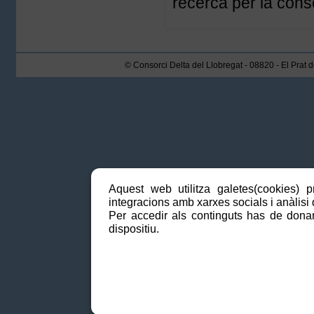
recerca per la cons
© Consorci Delta del Llobregat - 08820 - El Prat 
Aquest web utilitza galetes(cookies) p
integracions amb xarxes socials i anàlisi d
Per accedir als continguts has de donar
dispositiu.