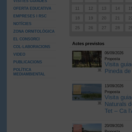
VISITES GUIADES
11
12
13
14
1
OFERTA EDUCATIVA
EMPRESES I RSC
18
19
20
21
2
NOTÍCIES
25
26
27
28
2
ZONA ORNITOLÒGICA
EL CONSORCI
Actes previstos
COL·LABORACIONS
06/09/2026
VIDEO
Proposta
PUBLICACIONS
Visita guia
POLÍTICA
Pineda de
MEDIAMBIENTAL
13/09/2026
Proposta
Visita gui
Naturals d
Tet – Ca l
20/09/2026
Proposta