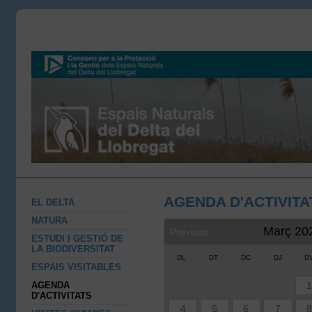
AGENDA D'ACTIVITA
EL DELTA
NATURA
Març 20
Previous
ESTUDI I GESTIÓ DE
LA BIODIVERSITAT
DL
DT
DC
DJ
D
ESPAIS VISITABLES
AGENDA
D'ACTIVITATS
4
5
6
7