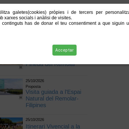
litza galetes(cookies) pròpies i de tercers per personalitza
18/10/2026
 xarxes socials i anàlisi de visites.
Proposta
Visita guiada a la
 continguts has de donar el teu consentiment a que siguin ut
Bunyola – Carrabiner -
Semàfor
Acceptar
18/10/2026
Itinerari Vivencial a la
Pineda del Remolar
25/10/2026
Proposta
Visita guiada a l’Espai
Natural del Remolar-
Filipines
25/10/2026
Itinerari Vivencial a la