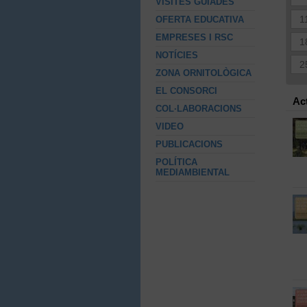
VISITES GUIADES
1
OFERTA EDUCATIVA
EMPRESES I RSC
1
NOTÍCIES
2
ZONA ORNITOLÒGICA
EL CONSORCI
Ac
COL·LABORACIONS
VIDEO
PUBLICACIONS
POLÍTICA
MEDIAMBIENTAL