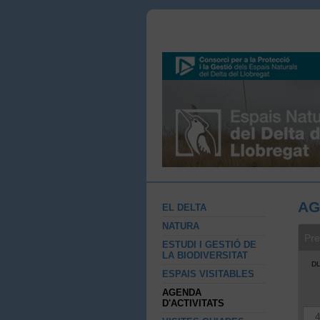
AG
EL DELTA
NATURA
Pre
ESTUDI I GESTIÓ DE
LA BIODIVERSITAT
D
ESPAIS VISITABLES
AGENDA
D'ACTIVITATS