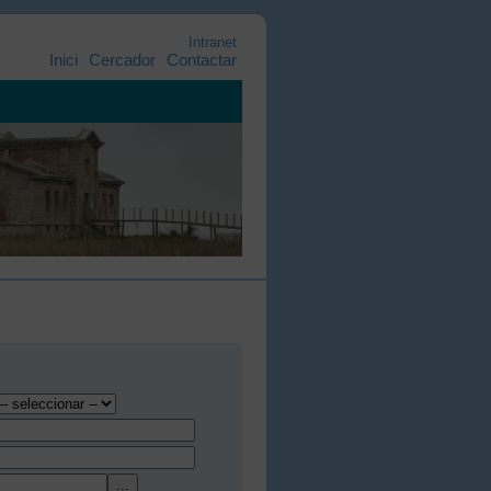
Intranet
Inici
Cercador
Contactar
...