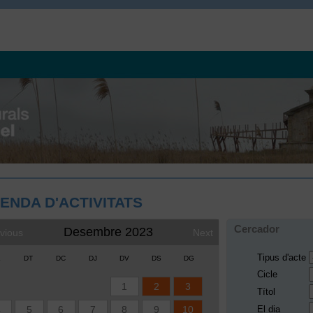
ENDA D'ACTIVITATS
Cercador
Desembre 2023
vious
Next
Tipus d'acte
L
DT
DC
DJ
DV
DS
DG
Cicle
1
2
3
Títol
4
5
6
7
8
9
10
El dia