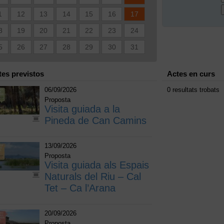
1
12
13
14
15
16
17
8
19
20
21
22
23
24
5
26
27
28
29
30
31
tes previstos
Actes en curs
06/09/2026
0 resultats trobats
Proposta
Visita guiada a la
Pineda de Can Camins
13/09/2026
Proposta
Visita guiada als Espais
Naturals del Riu – Cal
Tet – Ca l’Arana
20/09/2026
Proposta