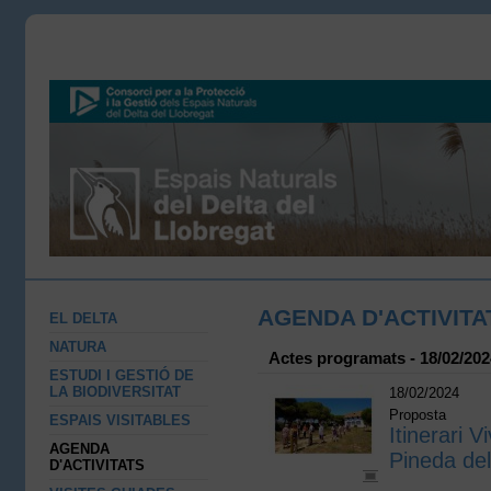
AGENDA D'ACTIVITA
EL DELTA
NATURA
Actes programats - 18/02/202
ESTUDI I GESTIÓ DE
LA BIODIVERSITAT
18/02/2024
Proposta
ESPAIS VISITABLES
Itinerari V
AGENDA
Pineda de
D'ACTIVITATS