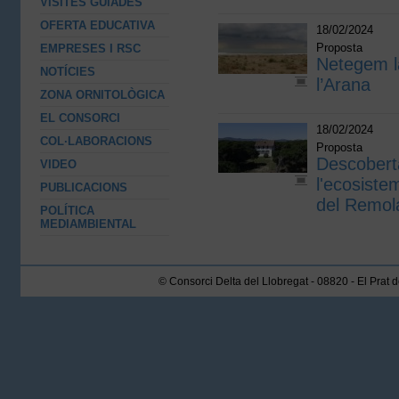
VISITES GUIADES
OFERTA EDUCATIVA
18/02/2024
Proposta
EMPRESES I RSC
Netegem l
NOTÍCIES
l’Arana
ZONA ORNITOLÒGICA
EL CONSORCI
18/02/2024
COL·LABORACIONS
Proposta
Descobert
VIDEO
l'ecosiste
PUBLICACIONS
del Remol
POLÍTICA
MEDIAMBIENTAL
© Consorci Delta del Llobregat - 08820 - El Prat 